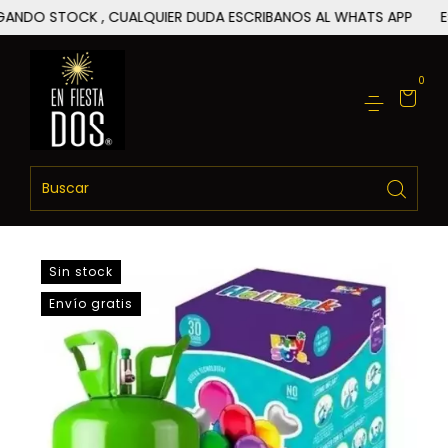
OCK , CUALQUIER DUDA ESCRIBANOS AL WHATS APP
ESTAMOS 
0
Sin stock
Envío gratis