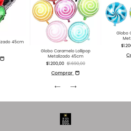
Globo
Met
lizado 45cm
$1.2
Globo Caramelo Lollipop
C
Metalizado 45cm
$1.200,00
$1.690,00
Comprar