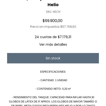
Helio
SKU:
HECH
$69.900,00
Precio sin impuestos
$57.768,60
24
cuotas de
$7.179,31
Ver más detalles
ESPECIFICACIONES:
- CANTIDAD: 1 UNIDAD
- CONTENIDO NETO: 0,20 m³
- RENDIMIENTO DEL TANQUE: CAPACIDAD PARA INFLAR HASTA 30
GLOBOS DE LÁTEX DE 9” APROX. LOS GLOBOS DE MAYOR TAMAÑO O
DE PAPEL METALIZADOS REQUIEREN MÁS HELIO Y POR LO TANTO