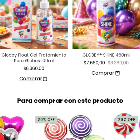
Globby Float Gel Tratamiento
GLOBBY® SHINE 450ml
Para Globos 100ml
$7.660,00
$8.380,00
$6.360,00
Para comprar con este producto
29
%
OFF
29
%
OFF