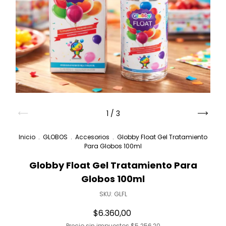
1
/
3
Inicio
.
GLOBOS
.
Accesorios
.
Globby Float Gel Tratamiento
Para Globos 100ml
Globby Float Gel Tratamiento Para
Globos 100ml
SKU:
GLFL
$6.360,00
Precio sin impuestos
$5.256,20