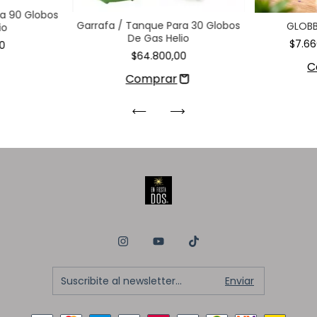
ra 90 Globos
Garrafa / Tanque Para 30 Globos
GLOBB
io
De Gas Helio
$7.6
0
$64.800,00