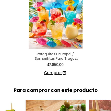
Paraguitas De Papel /
Sombrillitas Para Tragos
Coctel X12 U.
$2.850,00
Para comprar con este producto