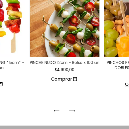
NG *15cm* -
PINCHE NUDO 12cm - Bolsa x 100 un
PINCHOS P
un.
DOBLES 
$4.990,00